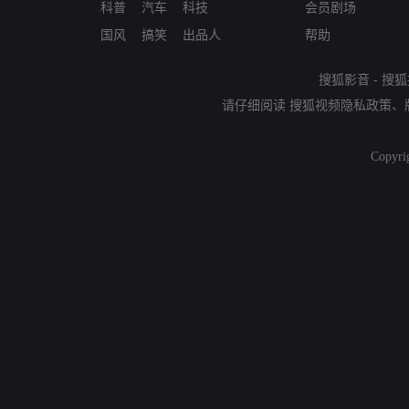
科普
汽车
科技
会员剧场
国风
搞笑
出品人
帮助
搜狐影音
-
搜狐
请仔细阅读
搜狐视频隐私政策
、
Copyri