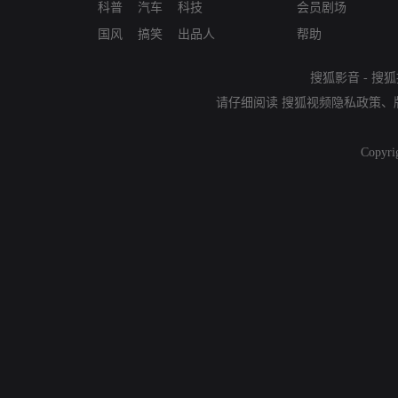
科普
汽车
科技
会员剧场
国风
搞笑
出品人
帮助
搜狐影音
-
搜狐
请仔细阅读
搜狐视频隐私政策
、
Copyri