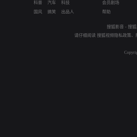
科普
汽车
科技
会员剧场
国风
搞笑
出品人
帮助
搜狐影音
-
搜狐
请仔细阅读
搜狐视频隐私政策
、
Copyri