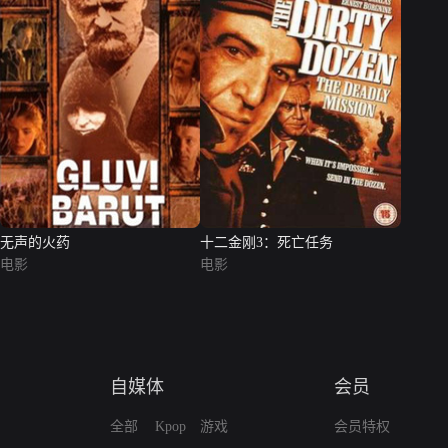
无声的火药
十二金刚3：死亡任务
电影
电影
自媒体
会员
全部
Kpop
游戏
会员特权