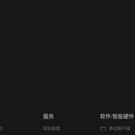
服务
软件/智能硬件
权
网站联盟
移动客户端