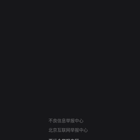
网络暴力有害信息举报
不良信息举报中心
12318 文化市场举报
北京互联网举报中心
算法推荐专项举报