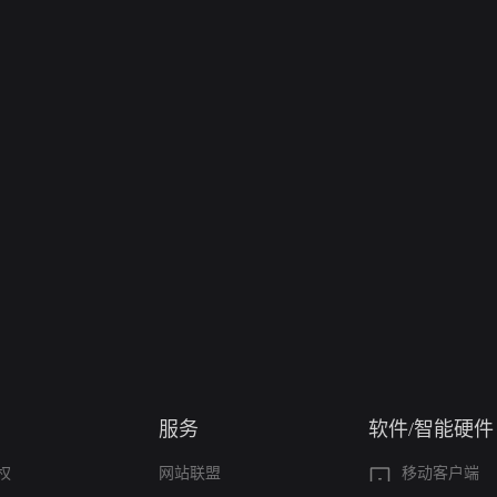
服务
软件/智能硬件
权
网站联盟
移动客户端