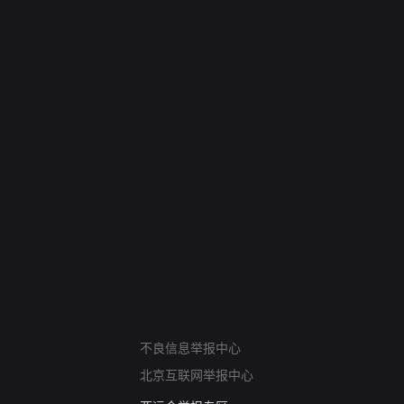
网络暴力有害信息举报
不良信息举报中心
12318 文化市场举报
北京互联网举报中心
算法推荐专项举报