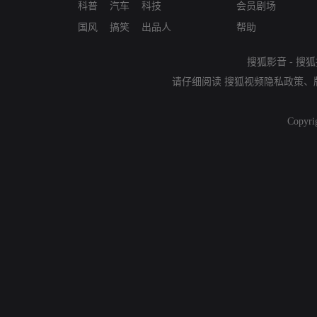
科普
汽车
科技
会员剧场
国风
搞笑
出品人
帮助
搜狐影音
-
搜狐
请仔细阅读
搜狐视频隐私政策
、
Copyri