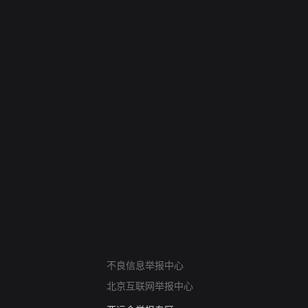
网络暴力有害信息举报
不良信息举报中心
12318 文化市场举报
北京互联网举报中心
算法推荐专项举报