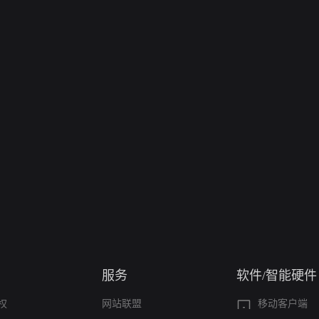
服务
软件/智能硬件
权
网站联盟
移动客户端