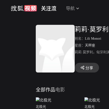
导航
莉莉·莫罗利
别名：
Lili Monori
星座：
天秤座
莉莉·莫罗利，匈牙利演员，
分享
全部作品
电影
北极光
北极光