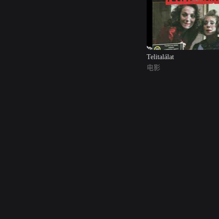
Telitalálat
电影