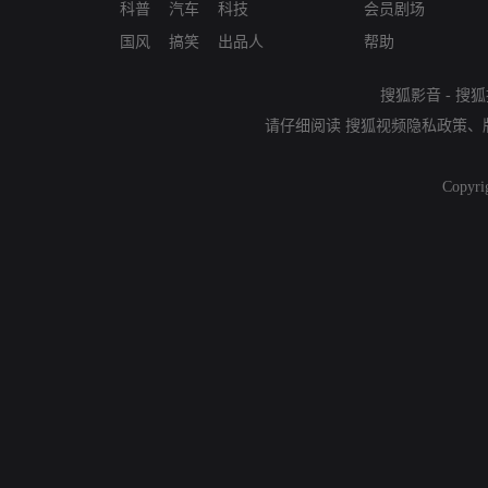
科普
汽车
科技
会员剧场
国风
搞笑
出品人
帮助
搜狐影音
-
搜狐
请仔细阅读
搜狐视频隐私政策
、
Copyri