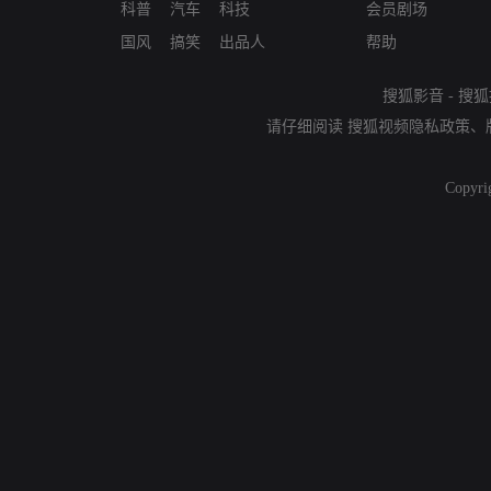
科普
汽车
科技
会员剧场
国风
搞笑
出品人
帮助
搜狐影音
-
搜狐
请仔细阅读
搜狐视频隐私政策
、
Copyri