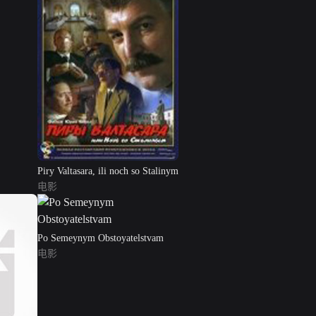
Piry Valtasara, ili noch so Stalinym
电影
Po Semeynym Obstoyatelstvam
电影