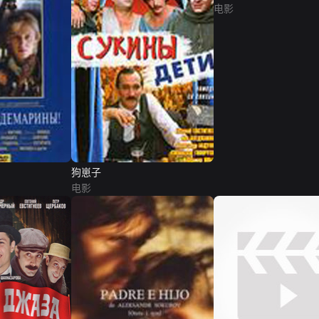
电影
狗崽子
电影