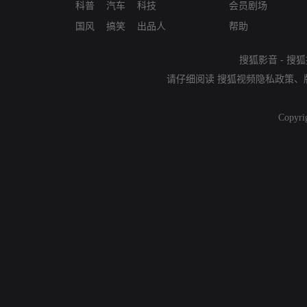
科普
汽车
科技
会员剧场
国风
搞笑
出品人
帮助
搜狐影音
-
搜狐
请仔细阅读
搜狐视频隐私政策
、
Copyri