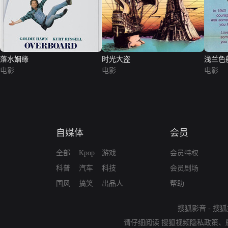
落水姻缘
时光大盗
浅兰色
电影
电影
电影
自媒体
会员
全部
Kpop
游戏
会员特权
科普
汽车
科技
会员剧场
国风
搞笑
出品人
帮助
搜狐影音
-
搜狐
请仔细阅读
搜狐视频隐私政策
、