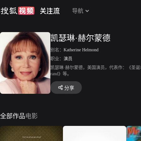
导航
凯瑟琳·赫尔蒙德
别名：
Katherine Helmond
职业：
演员
凯瑟琳·赫尔蒙德，美国演员，代表作：《圣诞老爷爷》、
rand》等。
分享
全部作品
电影