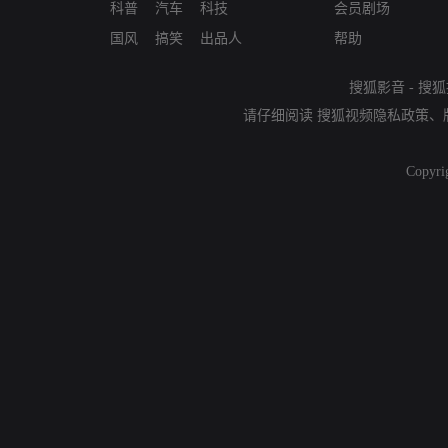
科普
汽车
科技
会员剧场
国风
搞笑
出品人
帮助
搜狐影音
-
搜狐
请仔细阅读
搜狐视频隐私政策
、
Copyri