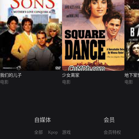
我们的儿子
少女离家
地下室
电影
电影
电影
自媒体
会员
全部
Kpop
游戏
会员特权