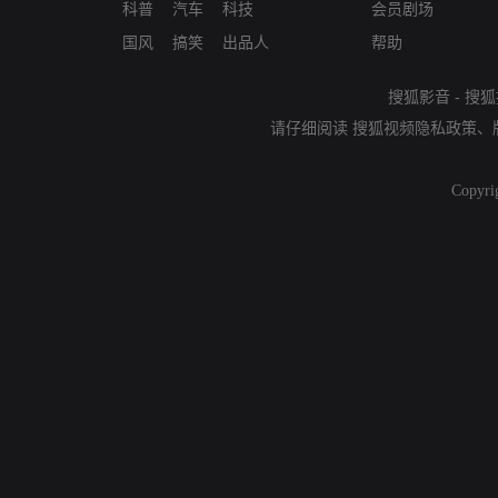
科普
汽车
科技
会员剧场
国风
搞笑
出品人
帮助
搜狐影音
-
搜狐
请仔细阅读
搜狐视频隐私政策
、
Copyri