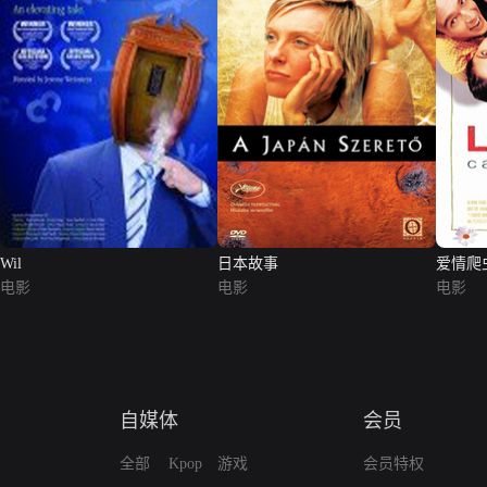
Wil
日本故事
爱情爬
电影
电影
电影
自媒体
会员
全部
Kpop
游戏
会员特权