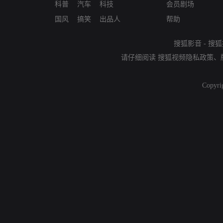
科普
汽车
科技
会员剧场
国风
搞笑
出品人
帮助
搜狐影音
-
搜狐
请仔细阅读
搜狐视频隐私政策
、
Copyri