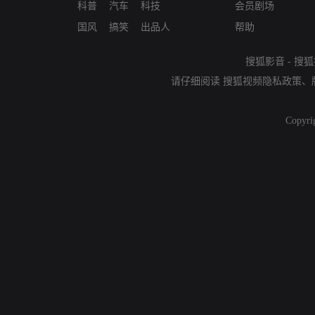
科普
汽车
科技
会员剧场
国风
搞笑
出品人
帮助
搜狐影音
-
搜狐
请仔细阅读
搜狐视频隐私政策
、
Copyri