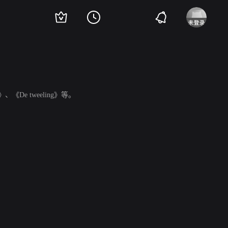
ris》、《De tweeling》等。