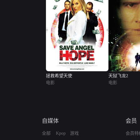
拯救希望天使
天狱飞龙2
电影
电影
自媒体
会员
全部
Kpop
游戏
会员特