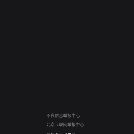
网络暴力有害信息举报
不良信息举报中心
12318 文化市场举报
北京互联网举报中心
算法推荐专项举报