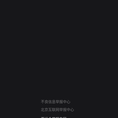
网络暴力有害信息举报
不良信息举报中心
12318 文化市场举报
北京互联网举报中心
算法推荐专项举报