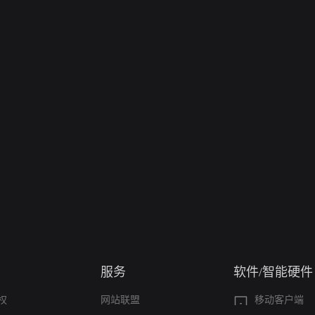
服务
软件/智能硬件
权
网站联盟
移动客户端