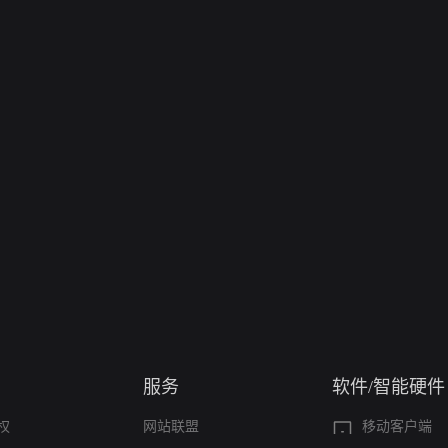
服务
软件/智能硬件
权
网站联盟
移动客户端