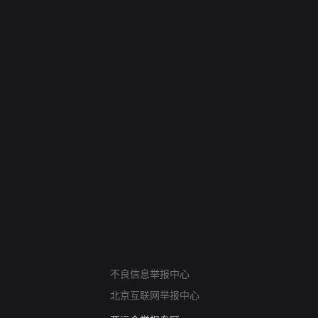
网络暴力有害信息举报
不良信息举报中心
12318 文化市场举报
北京互联网举报中心
算法推荐专项举报