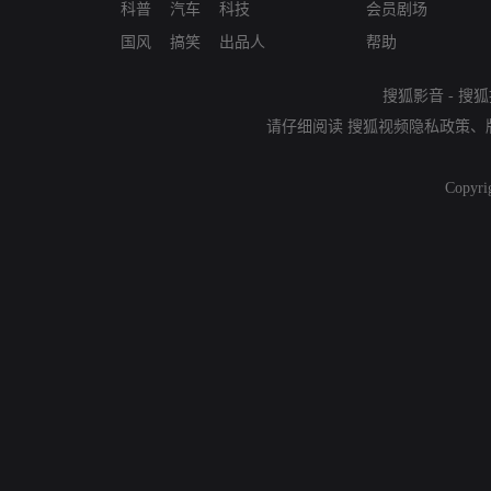
科普
汽车
科技
会员剧场
国风
搞笑
出品人
帮助
搜狐影音
-
搜狐
请仔细阅读
搜狐视频隐私政策
、
Copyri