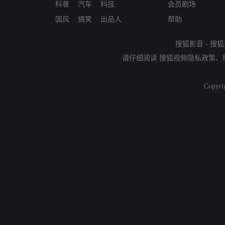
科普
汽车
科技
会员剧场
国风
搞笑
出品人
帮助
搜狐影音
-
搜狐
请仔细阅读
搜狐视频隐私政策
、
Copyri