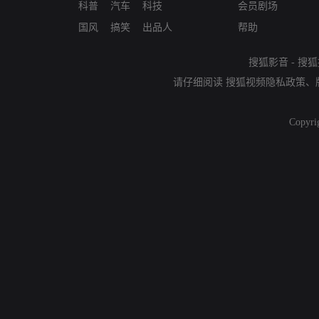
科普
汽车
科技
会员剧场
国风
搞笑
出品人
帮助
搜狐影音
-
搜狐
请仔细阅读
搜狐视频隐私政策
、
Copyri