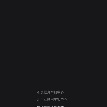
网络暴力有害信息举报
12318 文化市场举报
算法推荐专项举报
不良信息举报中心
亚运会举报专区
北京互联网举报中心
涉历史虚无举报