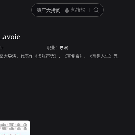
Lavoie
ie
职业：
导演
avoie，加拿大导演，代表作《虚张声势》、《真倒霉》、《热狗人生》等。