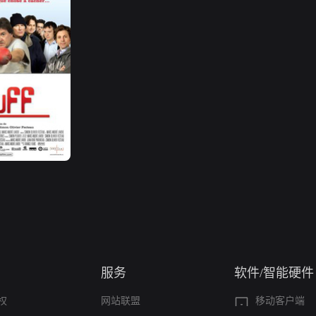
服务
软件/智能硬件
权
网站联盟
移动客户端