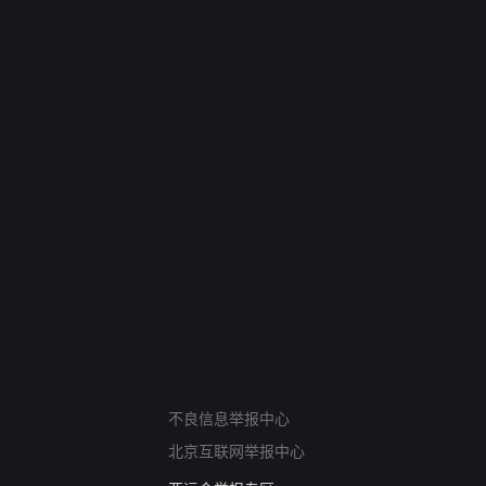
网络暴力有害信息举报
不良信息举报中心
12318 文化市场举报
北京互联网举报中心
算法推荐专项举报