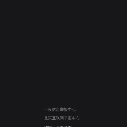
网络暴力有害信息举报
12318 文化市场举报
不良信息举报中心
算法推荐专项举报
北京互联网举报中心
亚运会举报专区