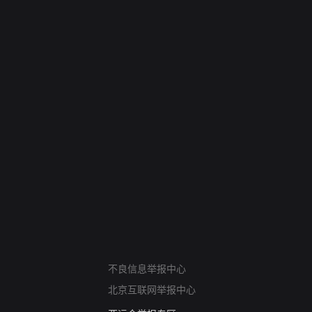
网络暴力有害信息举报
不良信息举报中心
12318 文化市场举报
北京互联网举报中心
算法推荐专项举报