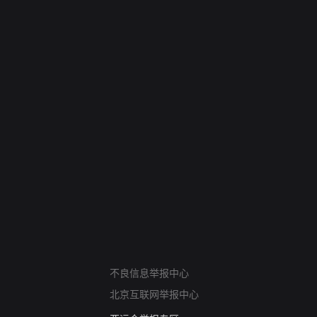
网络暴力有害信息举报
不良信息举报中心
12318 文化市场举报
北京互联网举报中心
算法推荐专项举报