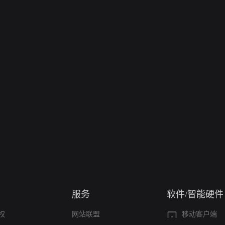
服务
软件/智能硬件
权
网站联盟
移动客户端