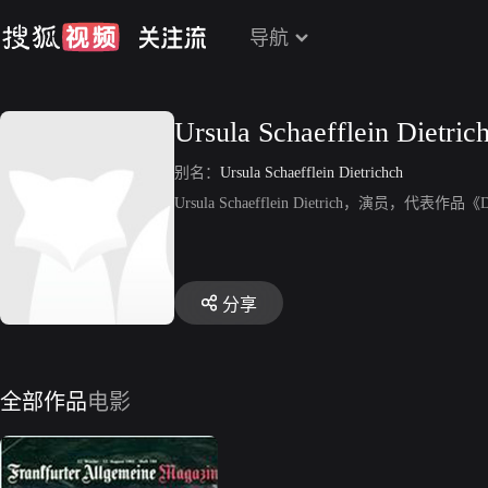
导航
Ursula Schaefflein Dietric
别名：
Ursula Schaefflein Dietrichch
Ursula Schaefflein Dietrich，演员，代表作品《D
分享
全部作品
电影