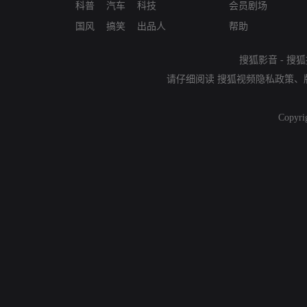
科普
汽车
科技
会员剧场
国风
搞笑
出品人
帮助
搜狐影音
-
搜狐
请仔细阅读
搜狐视频隐私政策
、
Copyri