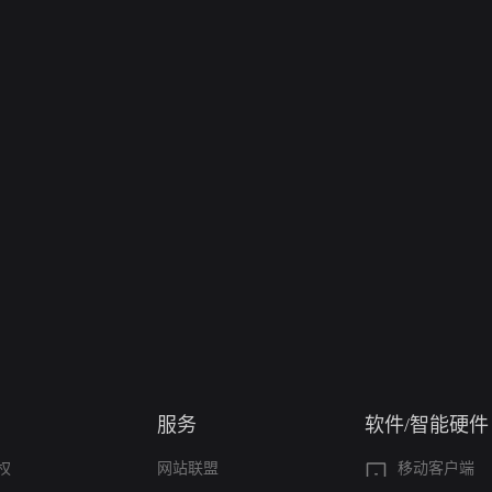
服务
软件/智能硬件
权
网站联盟
移动客户端