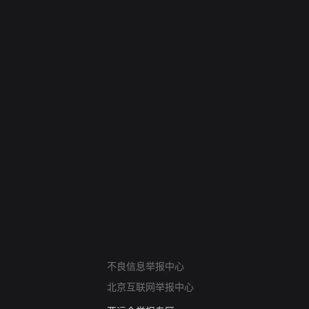
网络暴力有害信息举报
不良信息举报中心
12318 文化市场举报
北京互联网举报中心
算法推荐专项举报