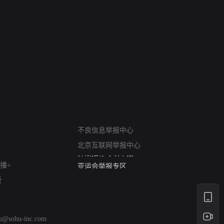
网络暴力有害信息举报
不良信息举报中心
12318 文化市场举报
北京互联网举报中心
算法推荐专项举报
亚运会举报专区
播+
涉历史虚无举报
版
网络谣言信息专项
涉政举报入口
涉未成年人举报
hu@sohu-inc.com