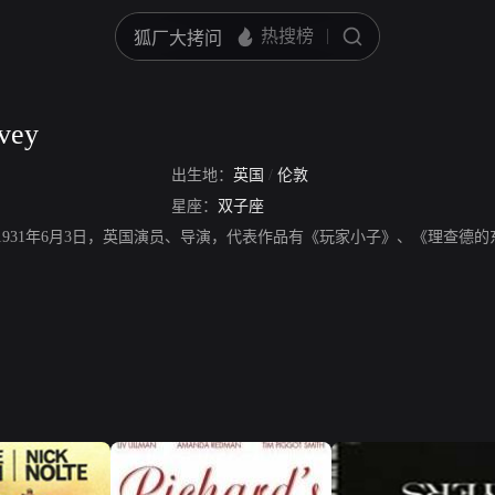
vey
出生地：
英国
/
伦敦
星座：
双子座
ey，生于1931年6月3日，英国演员、导演，代表作品有《玩家小子》、《理查