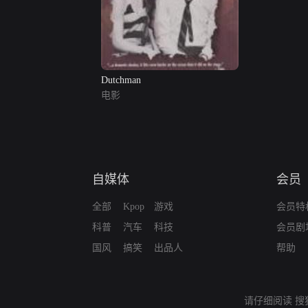
Dutchman
电影
自媒体
会员
全部
Kpop
游戏
会员特
科普
汽车
科技
会员剧
国风
搞笑
出品人
帮助
请仔细阅读
搜