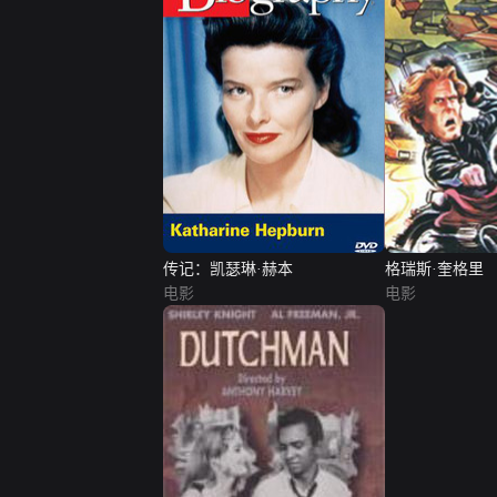
传记：凯瑟琳·赫本
格瑞斯·奎格里
电影
电影