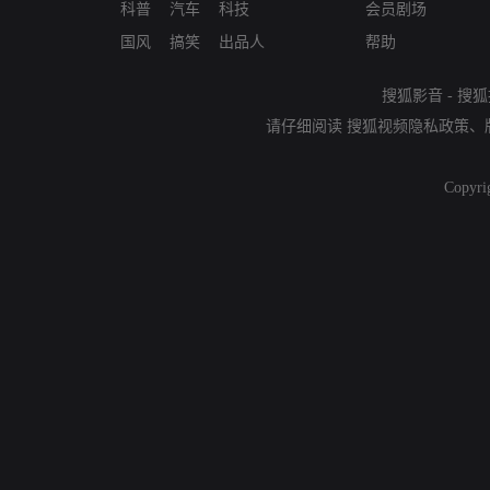
科普
汽车
科技
会员剧场
国风
搞笑
出品人
帮助
搜狐影音
-
搜狐
请仔细阅读
搜狐视频隐私政策
、
Copyri