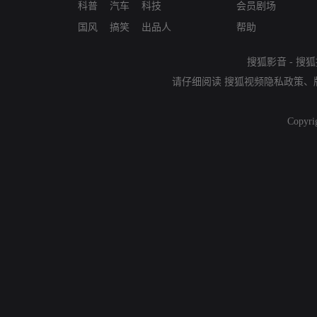
科普
汽车
科技
会员剧场
国风
搞笑
出品人
帮助
搜狐影音
-
搜狐
请仔细阅读
搜狐视频隐私政策
、
Copyri