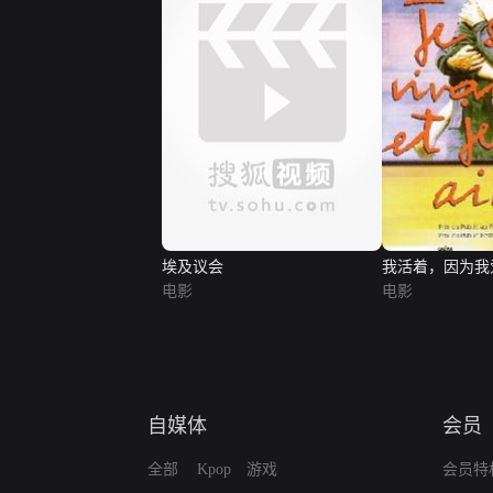
埃及议会
我活着，因为我
电影
电影
自媒体
会员
全部
Kpop
游戏
会员特