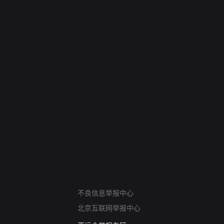
网络暴力有害信息举报
不良信息举报中心
12318 文化市场举报
北京互联网举报中心
算法推荐专项举报