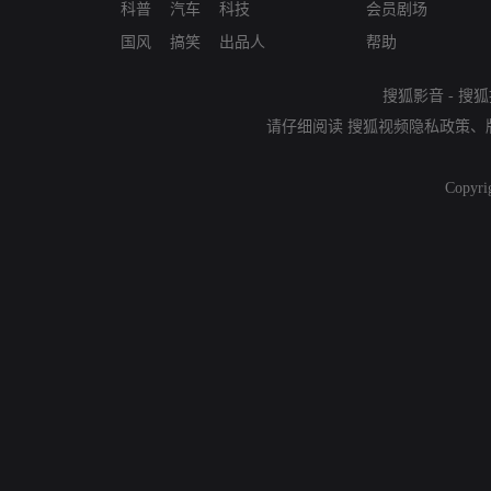
科普
汽车
科技
会员剧场
国风
搞笑
出品人
帮助
搜狐影音
-
搜狐
请仔细阅读
搜狐视频隐私政策
、
Copyri