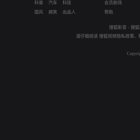
科普
汽车
科技
会员剧场
国风
搞笑
出品人
帮助
搜狐影音
-
搜狐
请仔细阅读
搜狐视频隐私政策
、
Copyri