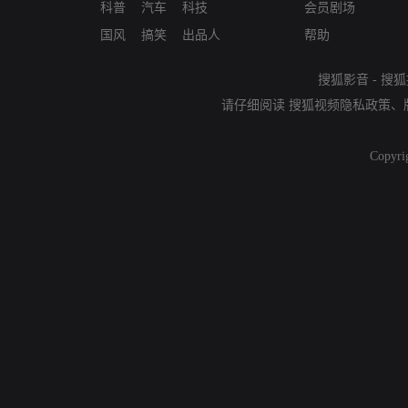
科普
汽车
科技
会员剧场
国风
搞笑
出品人
帮助
搜狐影音
-
搜狐
请仔细阅读
搜狐视频隐私政策
、
Copyri