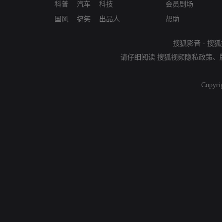
科普
汽车
科技
会员剧场
国风
搞笑
出品人
帮助
搜狐影音
-
搜狐
请仔细阅读
搜狐视频隐私政策
、
Copyri