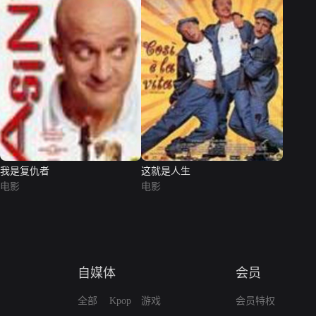
我是复仇者
这就是人生
电影
电影
自媒体
会员
全部
Kpop
游戏
会员特权