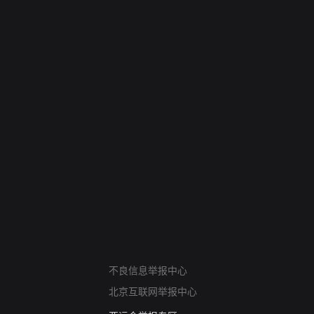
网络暴力有害信息举报
不良信息举报中心
12318 文化市场举报
北京互联网举报中心
算法推荐专项举报