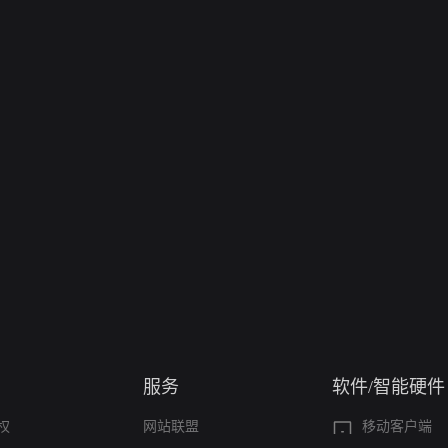
服务
软件/智能硬件
权
网站联盟
移动客户端