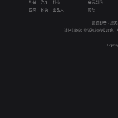
科普
汽车
科技
会员剧场
国风
搞笑
出品人
帮助
搜狐影音
-
搜狐
请仔细阅读
搜狐视频隐私政策
、
Copyri