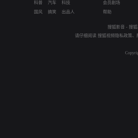
科普
汽车
科技
会员剧场
国风
搞笑
出品人
帮助
搜狐影音
-
搜狐
请仔细阅读
搜狐视频隐私政策
、
Copyri