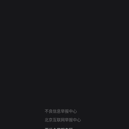
网络暴力有害信息举报
不良信息举报中心
12318 文化市场举报
北京互联网举报中心
算法推荐专项举报