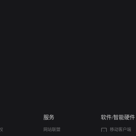
服务
软件/智能硬件
权
网站联盟
移动客户端