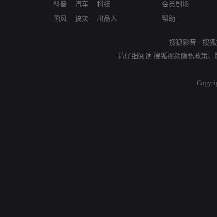
科普
汽车
科技
会员剧场
国风
搞笑
出品人
帮助
搜狐影音
-
搜狐
请仔细阅读
搜狐视频隐私政策
、
Copyri