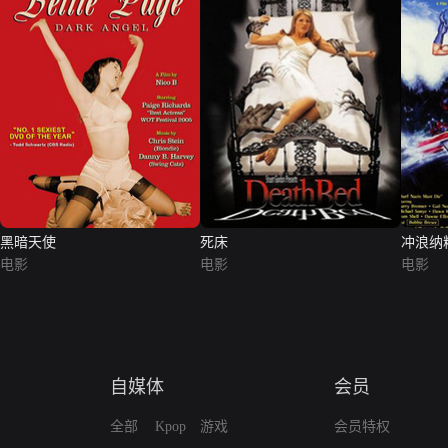
黑暗天使
死床
冲浪纳
电影
电影
电影
自媒体
会员
全部
Kpop
游戏
会员特权