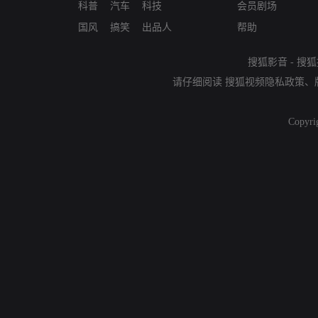
科普
汽车
科技
会员剧场
国风
搞笑
出品人
帮助
搜狐影音
-
搜狐
请仔细阅读
搜狐视频隐私政策
、
Copyri