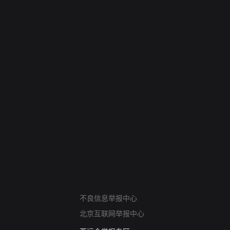
网络暴力有害信息举报
不良信息举报中心
12318 文化市场举报
北京互联网举报中心
算法推荐专项举报