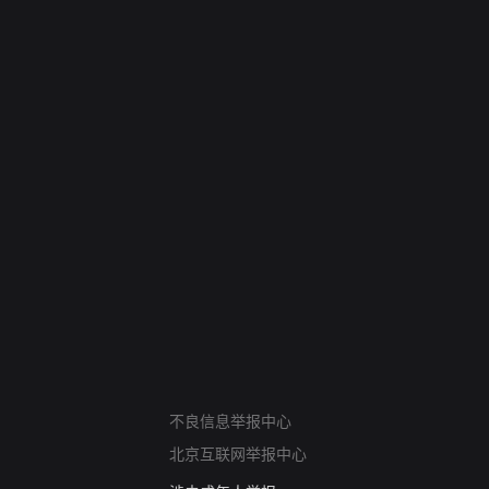
网络暴力有害信息举报
12318 文化市场举报
算法推荐专项举报
亚运会举报专区
涉历史虚无举报
不良信息举报中心
网络谣言信息专项
北京互联网举报中心
涉政举报入口