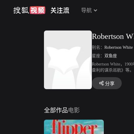
导航
Robertson W
别名：
Robertson White
星座：
双鱼座
Robertson Wh
查利的谋杀巡航》等。
分享
全部作品
电影