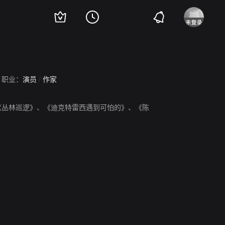
职业：
演员
/
作家
，代表作品《丛林巡逻》、《迪克特雷西遇到可怕的》、《陈