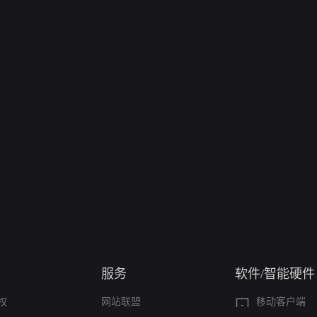
服务
软件/智能硬件
权
网站联盟
移动客户端