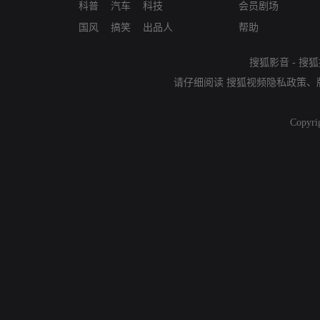
科普
汽车
科技
会员剧场
国风
搞笑
出品人
帮助
搜狐影音
-
搜狐
请仔细阅读
搜狐视频隐私政策
、
Copyri