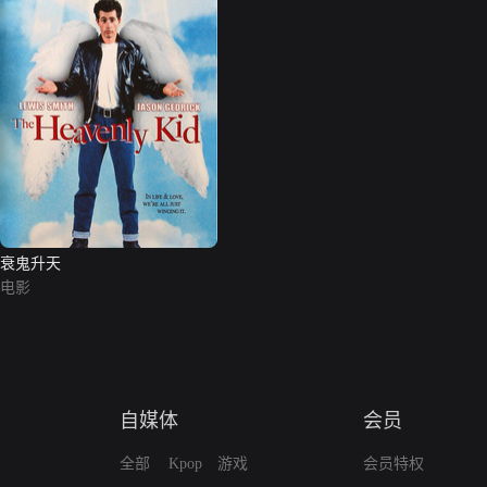
衰鬼升天
电影
自媒体
会员
全部
Kpop
游戏
会员特权