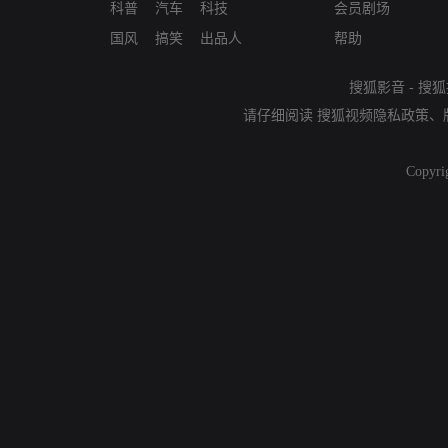
科普
汽车
科技
会员剧场
国风
搞笑
出品人
帮助
搜狐影音
-
搜狐
请仔细阅读
搜狐视频隐私政策
、
Copyri