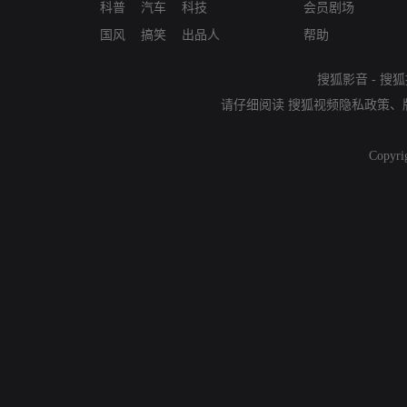
科普
汽车
科技
会员剧场
国风
搞笑
出品人
帮助
搜狐影音
-
搜狐
请仔细阅读
搜狐视频隐私政策
、
Copyri