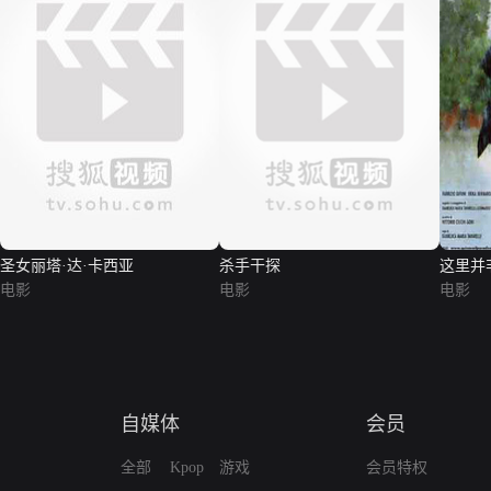
圣女丽塔·达·卡西亚
杀手干探
这里并
电影
电影
电影
自媒体
会员
全部
Kpop
游戏
会员特权