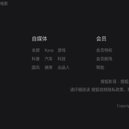
电影
自媒体
会员
全部
Kpop
游戏
会员特权
科普
汽车
科技
会员剧场
国风
搞笑
出品人
帮助
搜狐影音
-
搜狐
请仔细阅读
搜狐视频隐私政策
、
Copyri